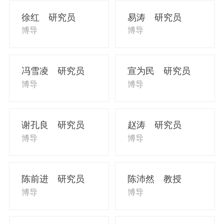
徐红
研究员
易涛
研究员
博导
博导
冯雪凌
研究员
宣为民
研究员
博导
博导
谢孔良
研究员
赵涛
研究员
博导
博导
陈前进
研究员
陈沛然
教授
博导
博导