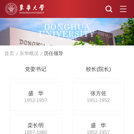
首页
东华概况
历任领导
党委书记
校长(院长)
盛 华
张方佐
1952-1957
1951-1952
栾长明
盛 华
1957-1960
1952-1957