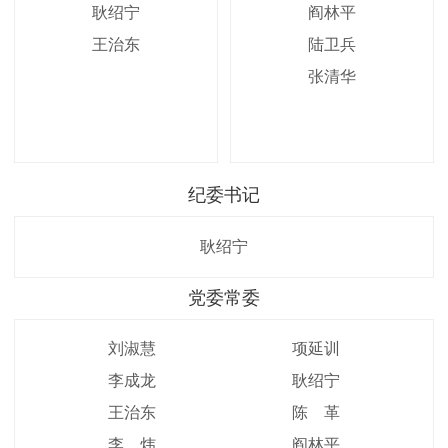
耿绍宁
阎林平
王治东
陆卫兵
张清华
纪委书记
耿绍宁
党委常委
刘淑慧
项延训
李成龙
耿绍宁
王治东
陈 革
李 炜
阎林平