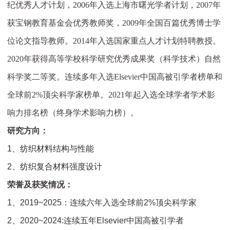
纪优秀人才计划，
2006
年入选上海市曙光学者计划，
2007
年
获宝钢教育基金会优秀教师奖，
2009
年全国百篇优秀博士学
位论文指导教师。
2014
年入选国家重点人才计划特聘教授。
2020
年获得高等学校科学研究优秀成果奖（科学技术）自然
科学奖二等奖。连续多年入选
Elsevier
中国高被引学者榜单和
全球前
2%
顶尖科学家榜单。
2021
年起入选全球学者学术影
响力排名榜（终身学术影响力榜）。
研究方向：
1、
纺织材料结构与性能
2、
纺织复合材料强度设计
荣誉及获奖情况：
1、
2019~2025
：连续六年入选全球前
2%
顶尖科学家
2、
2020~2024:
连续五年
Elsevier
中国高被引学者