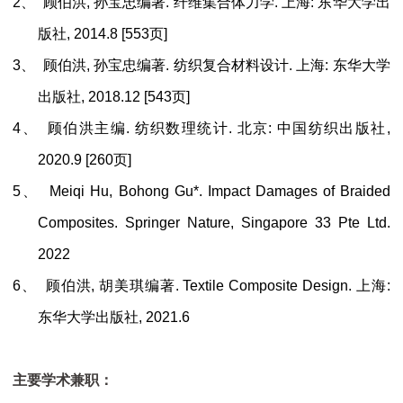
2、
顾伯洪
,
孙宝忠
编著
.
纤维集合体力学
.
上海
:
东华大学出
版社
, 2014.8 [553
页
]
3、
顾伯洪
,
孙宝忠
编著
.
纺织复合材料设计
.
上海
:
东华大学
出版社
, 2018.12 [543
页
]
4、
顾伯洪
主编
.
纺织数理统计
.
北京
:
中国纺织出版社
,
2020.9 [260
页
]
5、
Meiqi Hu, Bohong Gu*. Impact Damages of Braided
Composites. Springer Nature, Singapore 33 Pte Ltd.
2022
6、
顾伯洪
,
胡美琪
编著
. Textile Composite Design.
上海
:
东华大学出版社
, 2021.6
主要学术兼职：