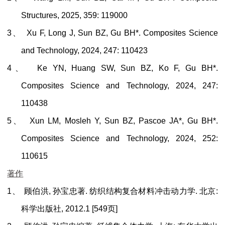
Structures
, 2025, 359: 119000
3、
Xu F, Long J, Sun BZ, Gu BH*.
Composites Science
and Technology
, 2024, 247: 110423
4、
Ke YN, Huang SW, Sun BZ, Ko F, Gu BH*.
Composites Science and Technology
, 2024, 247:
110438
5、
Xun LM, Mosleh Y, Sun BZ, Pascoe JA*, Gu BH*.
Composites Science and Technology
, 2024, 252:
110615
著作
1、
顾伯洪
,
孙宝忠
著
.
纺织结构复合材料冲击动力学
.
北京
:
科学出版社
, 2012.1 [549
页
]