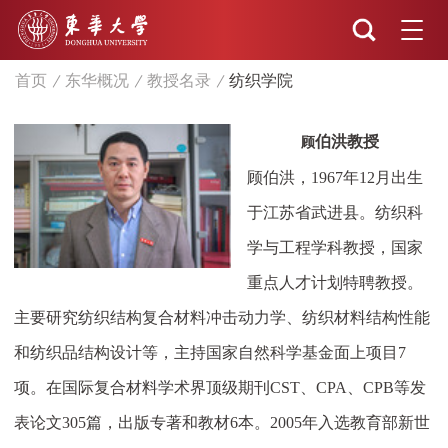
首页
东华概况
教授名录
纺织学院
伯洪教授
顾
顾伯洪，
1967
年
12
月出生
于江苏省武进县。纺织科
学与工程学科教授，国家
重点人才计划特聘教授。
主要研究纺织结构复合材料冲击动力学、纺织材料结构性能
和纺织品结构设计等，主持国家自然科学基金面上项目
7
项。在国际复合材料学术界顶级期刊
CST
、
CPA
、
CPB
等发
表论文
305
篇，出版专著和教材
6
本。
2005
年入选教育部新世