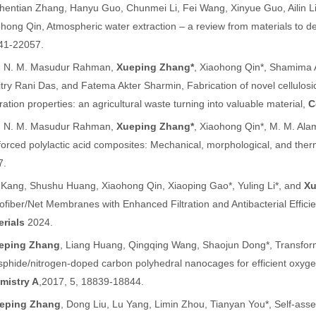
hentian Zhang, Hanyu Guo, Chunmei Li, Fei Wang, Xinyue Guo, Ailin
hong Qin, Atmospheric water extraction – a review from materials to d
41-22057.
. N. M. Masudur Rahman,
Xueping Zhang*
, Xiaohong Qin*, Shamima 
try Rani Das, and Fatema Akter Sharmin, Fabrication of novel cellulosi
ration properties: an agricultural waste turning into valuable material,
C
. N. M. Masudur Rahman,
Xueping Zhang*
, Xiaohong Qin*, M. M. Ala
forced polylactic acid composites: Mechanical, morphological, and ther
7.
 Kang, Shushu Huang, Xiaohong Qin, Xiaoping Gao*, Yuling Li*, and
Xu
fiber/Net Membranes with Enhanced Filtration and Antibacterial Effici
erials
2024.
eping Zhang
,
Liang Huang, Qingqing Wang,
Shaojun Dong
*, Transfor
phide/nitrogen-doped carbon polyhedral nanocages for efficient oxygen
mistry A
,
2017, 5, 18839-18844
.
eping Zhang
, Dong Liu, Lu Yang, Limin Zhou, Tianyan You
*,
Self-ass