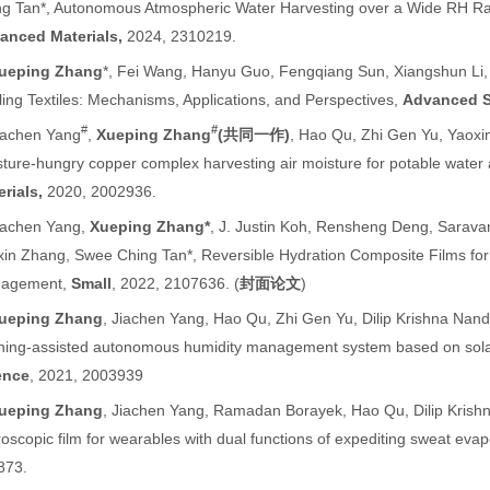
ng Tan*, Autonomous Atmospheric Water Harvesting over a Wide RH R
anced Materials
,
2024, 2310219.
ueping Zhang
*, Fei Wang, Hanyu Guo, Fengqiang Sun, Xiangshun Li
ing Textiles: Mechanisms, Applications, and Perspectives,
Advanced S
#
#
iachen Yang
,
Xueping Zhang
(
共同一作
)
, Hao Qu, Zhi Gen Yu, Yaoxi
ture-hungry copper complex harvesting air moisture for potable water
erials
,
2020, 2002936
.
iachen Yang,
Xueping Zhang*
, J. Justin Koh, Rensheng Deng, Sarav
in Zhang, Swee Ching Tan*, Reversible Hydration Composite Films for 
agement,
Small
, 2022, 2107636. (
封面论文
)
ueping Zhang
, Jiachen Yang, Hao Qu, Zhi Gen Yu, Dilip Krishna Na
rning-assisted autonomous humidity management system based on sol
ence
, 2021, 2003939
ueping Zhang
, Jiachen Yang,
Ramadan Borayek, Hao Qu, Dilip Kris
oscopic film for wearables with dual functions of expediting sweat eva
873.