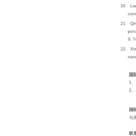
20.
Li
conc
21.
Qi
por
9, 
22.
Xi
nano
国
1、
2、
国
与
联