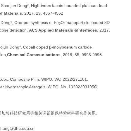
,
Shaojun Dong
*, High-index facets bounded platinum
-
lead
f Materials
, 2017, 29, 4557-4562
 Dong
*, One-pot synthesis of Fe
O
nanoparticle loaded 3D
3
4
cose detection,
ACS Applied Materials &Interfaces
, 2017,
aojun Dong*, Cobalt doped β-molybdenum carbide
ion,
Chemical Communications
, 2019, 55, 9995-9998.
copic Composite Film, WIPO, WO 2022/271101.
per Hygroscopic Aerogels,
WIPO,
No. 10202303195Q.
新加坡科技研究局等相关课题组保持紧密科研合作关系。
zhang@dhu.edu.cn