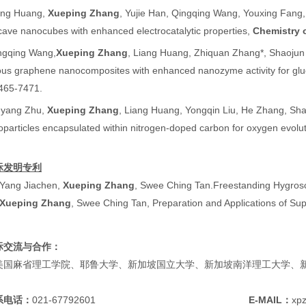
ang Huang,
Xueping Zhang
,
Yujie Han, Qingqing Wang, Youxing Fang
ave nanocubes with enhanced electrocatalytic properties,
Chemistry o
ngqing Wang,
Xueping Zhang
,
Liang Huang, Zhiquan Zhang
*
,
Shaojun
ous graphene nanocomposites with enhanced nanozyme activity for glu
7465-7471.
nyang Zhu,
Xueping Zhang
, Liang Huang, Yongqin Liu, He Zhang, Sh
particles encapsulated within nitrogen-doped carbon for oxygen evolut
际发明专利
Yang Jiachen,
Xueping Zhang
, Swee Ching Tan.
Freestanding Hygros
Xueping Zhang
, Swee Ching Tan, Preparation and Applications of Su
际交流与合作：
美国麻省理工学院、耶鲁大学、新加坡国立大学、新加坡南洋理工大学、
系电话：
021-67792601
E-MAIL
：
xp