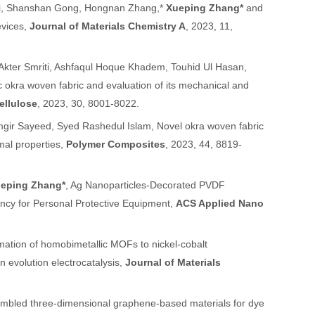
 Li, Shanshan Gong, Hongnan Zhang,*
Xueping Zhang*
and
evices,
Journal of Materials Chemistry A
, 2023, 11,
Akter Smriti, Ashfaqul Hoque Khadem, Touhid Ul Hasan,
c okra woven fabric and evaluation of its mechanical and
ellulose
, 2023, 30, 8001-8022.
mgir Sayeed, Syed Rashedul Islam, Novel okra woven fabric
mal properties,
Polymer Composites
, 2023, 44, 8819-
eping Zhang*
, Ag Nanoparticles-Decorated PVDF
ency for Personal Protective Equipment,
ACS Applied Nano
mation of homobimetallic MOFs to nickel-cobalt
 evolution electrocatalysis,
Journal of Materials
embled three-dimensional graphene-based materials for dye