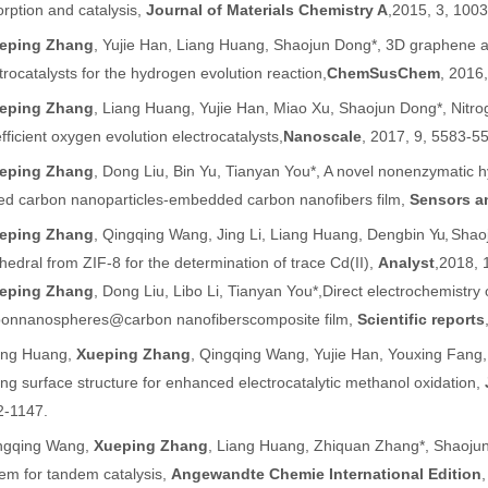
rption and catalysis
,
Journal of Materials Chemistry A
,
2015, 3, 100
eping Zhang
,
Yujie Han, Liang Huang,
Shaojun Dong
*, 3D graphene a
trocatalysts for the hydrogen evolution reaction,
ChemSusChem
,
2016,
eping Zhang
,
Liang Huang, Yujie Han, Miao Xu,
Shaojun Dong
*, Nitr
efficient oxygen evolution electrocatalysts,
Nanoscale
,
2017,
9
, 5583-5
eping Zhang
, Dong Liu, Bin Yu, Tianyan You
*, A novel nonenzymatic 
ed carbon nanoparticles-embedded carbon nanofibers film,
Sensors a
eping Zhang
, Qingqing Wang, Jing
Li,
Liang Huang, Dengbin
Yu,
Shaoj
hedral from ZIF-8 for the determination of trace Cd(II),
Analyst
,
2018, 
eping Zhang
, Dong Liu, Libo Li, Tianyan You
*
,
Direct electrochemistry 
bon
nanospheres@carbon nanofibers
composite film,
Scientific reports
ang Huang,
Xueping Zhang
,
Qingqing Wang, Yujie Han, Youxing Fang
ng surface structure for enhanced electrocatalytic methanol oxidation,
2-1147.
ngqing Wang,
Xueping Zhang
, Liang Huang, Zhiquan Zhang*,
Shaoju
em for tandem catalysis,
Angewandte Chemie International Edition