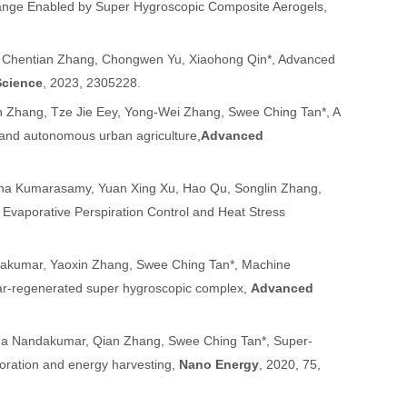
ange Enabled by Super Hygroscopic Composite Aerogels,
, Chentian Zhang, Chongwen Yu, Xiaohong Qin*, Advanced
cience
, 2023, 2305228.
n Zhang, Tze Jie Eey, Yong-Wei Zhang, Swee Ching Tan*, A
 and autonomous urban agriculture,
Advanced
ana Kumarasamy, Yuan Xing Xu, Hao Qu, Songlin Zhang,
Evaporative Perspiration Control and Heat Stress
ndakumar, Yaoxin Zhang, Swee Ching Tan*, Machine
ar-regenerated super hygroscopic complex,
Advanced
hna Nandakumar, Qian Zhang
, Swee Ching Tan*,
Super-
poration and energy harvesting
,
Nano Energy
, 2020, 75,