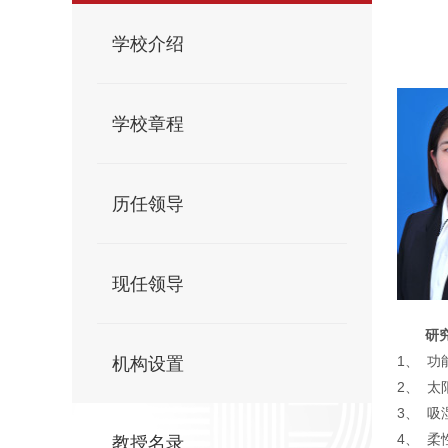
学校介绍
学校章程
历任领导
现任领导
研
1、
功
机构设置
2、
太
3、
吸
4、
柔
教授名录