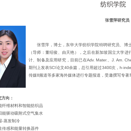
纺织学院
张雪萍研究员
张雪萍，博士，东华大学纺织学院特聘研究员、博
（导师：董绍俊、由天艳），之后在新加坡国立大学进
计、制备及应用研究，目前已在
Adv. Mater.
、
J. Am. Ch
期刊上发表
SCI
论文
40
余篇，总引用超过
3400
次，
h-ind
传媒
8
频道等多家海外媒体进行专题报道，受邀撰写专著
究方向：
能纤维材料和智能纺织品
阳能驱动吸附式空气集水
湿
-
蒸发制冷
性传感和能量转换器件