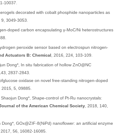
31-10037.
erogels decorated with cobalt phosphide nanoparticles as
 9, 3049-3053.
ogen-doped carbon encapsulating γ-MoC/Ni heterostructures
588
.
hydrogen peroxide sensor based on electrospun nitrogen-
nd Actuators B: Chemical
, 2016, 224, 103-109.
un Dong*, In situ fabrication of hollow ZnO@NC
143, 2837-2843.
of
glucose oxidase on novel free-standing nitrogen-doped
, 2015, 5, 09885.
,
Shaojun Dong
*, Shape-control of Pt-Ru nanocrystals:
Journal of the American Chemical Society
, 2018, 140,
n Dong
*, GOx@ZIF-8(NiPd) nanoflower: an artificial enzyme
, 2017, 56, 16082-16085.