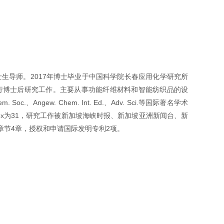
士生导师。
2017
年博士毕业于中国科学院长春应用化学研究所
行博士后研究工作。主要从事功能纤维材料和智能纺织品的设
em. Soc.
、
Angew. Chem. Int. Ed.
、
Adv. Sci.
等国际著名学术
ex
为
31
，研究工作被新加坡海峡时报、新加坡亚洲新闻台、新
章节
4
章，授权和申请国际发明专利
2
项。