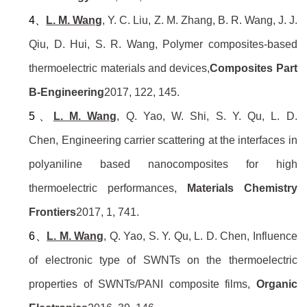
4、
L. M. Wang
, Y. C. Liu, Z. M. Zhang, B. R. Wang, J. J.
Qiu, D. Hui, S. R. Wang,
Polymer composites-based
thermoelectric materials and devices,
Composites Part
B-Engineering
2017,
122
, 145.
5、
L. M. Wang
, Q. Yao, W. Shi, S. Y. Qu, L. D.
Chen,
Engineering carrier scattering at the interfaces in
polyaniline based nanocomposites for high
thermoelectric performances,
Materials Chemistry
Frontiers
2017,
1
, 741.
6、
L. M. Wang
, Q. Yao, S. Y. Qu, L. D. Chen,
Influence
of electronic type of SWNTs on the thermoelectric
properties of SWNTs/PANI composite films,
Organic