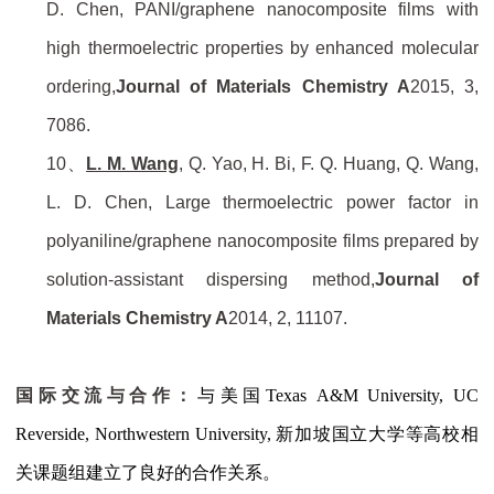
D. Chen,
PANI/graphene nanocomposite films with
high thermoelectric properties by enhanced molecular
ordering,
Journal of Materials Chemistry A
2015,
3
,
7086.
10
、
L. M. Wang
, Q. Yao, H. Bi, F. Q. Huang, Q. Wang,
L. D. Chen,
Large thermoelectric power factor in
polyaniline/graphene nanocomposite films prepared by
solution-assistant dispersing method,
Journal of
Materials Chemistry A
2014,
2
, 11107.
国际交流与合作：
与美国
Texas A&M University, UC
Reverside, Northwestern University,
新加坡国立大学等高校相
关课题组建立了良好的合作关系。