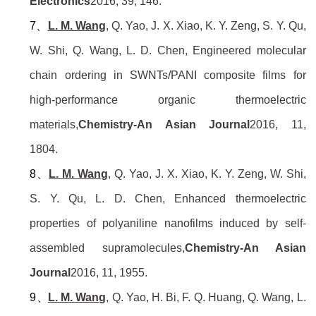
Electronics
2016,
39
, 146.
7、
L. M. Wang
, Q. Yao, J. X. Xiao, K. Y. Zeng, S. Y. Qu,
W. Shi, Q. Wang, L. D. Chen,
Engineered molecular
chain ordering in SWNTs/PANI composite films for
high-performance organic thermoelectric
materials,
Chemistry-An Asian Journal
2016,
11
,
1804.
8、
L. M. Wang
, Q. Yao, J. X. Xiao, K. Y. Zeng, W. Shi,
S. Y. Qu, L. D. Chen,
Enhanced thermoelectric
properties of polyaniline nanofilms induced by self-
assembled supramolecules,
Chemistry-An Asian
Journal
2016,
11
, 1955.
9、
L. M. Wang
, Q. Yao, H. Bi, F. Q. Huang, Q. Wang, L.