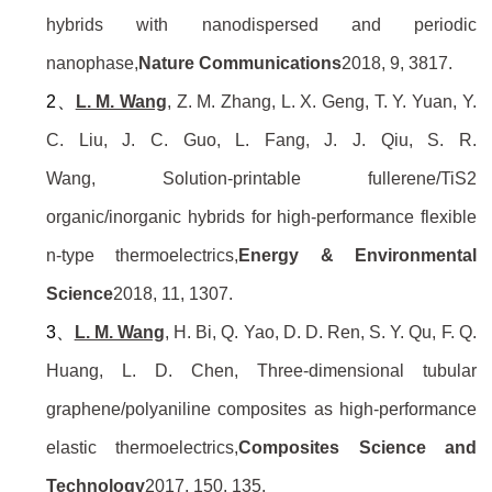
hybrids with nanodispersed and periodic
nanophase,
Nature Communications
2018,
9
, 3817.
2、
L. M. Wang
, Z. M. Zhang, L. X. Geng, T. Y. Yuan, Y.
C. Liu, J. C. Guo, L. Fang, J. J. Qiu, S. R.
Wang,
Solution-printable fullerene/TiS2
organic/inorganic hybrids for high-performance flexible
n-type thermoelectrics,
Energy & Environmental
Science
2018,
11
, 1307.
3、
L. M. Wang
, H. Bi, Q. Yao, D. D. Ren, S. Y. Qu, F. Q.
Huang, L. D. Chen,
Three-dimensional tubular
graphene/polyaniline composites as high-performance
elastic thermoelectrics,
Composites Science and
Technology
2017,
150
, 135.