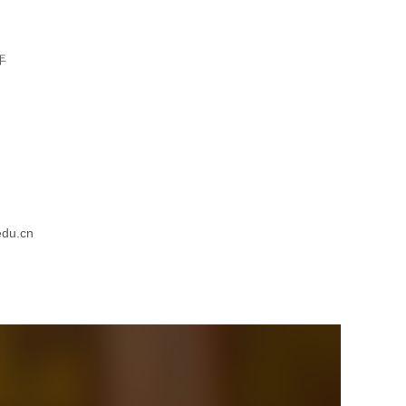
年
edu.cn