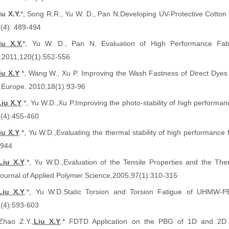
iu X.Y.
*, Song R.R., Yu W. D., Pan N.Developing UV-Protective Cotton
(4): 489-494
iu X.Y.
*, Yu W. D., Pan N. Evaluation of High Performance Fabri
.2011,120(1):552-556
iu X.Y
.*, Wang W., Xu P. Improving the Wash Fastness of Direct Dyes 
 Europe. 2010,18(1):93-96
iu X.Y
.*, Yu W.D.,Xu P.
Improving the photo-stability of high performan
(4):455-460
iu X.Y
.*, Yu W.D.,Evaluating the thermal stability of high performanc
-944
Liu X.Y
.*, Yu W.D.,Evaluation of the Tensile Properties and the The
ournal of Applied Polymer Science
,
2005,97(1):310-315
Liu X.Y
.*, Yu W.D.
Static Torsion and Torsion Fatigue of UHMW-P
(4):593-603
Zhao Z.Y.,
Liu X.Y
.* FDTD Application on the PBG of 1D and 2D Ph