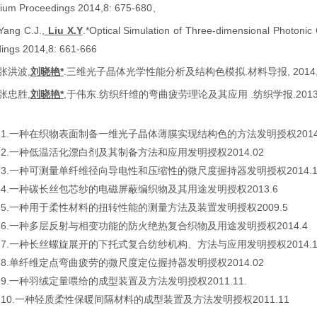
ium Proceedings 2014,8: 675-680、
Yang C.J.,
Liu X.Y
.*Optical Simulation of Three-dimensional Photonic
ings 2014,8: 661-666
张洪波
,
刘晓艳
*
.
三维光子晶体光学性能分析及结构色模拟
.
材料导报
, 2014
张忠胜
,
刘晓艳
*
,
于伟东
.
纺织纤维的弯曲疲劳理论及其应用
.
纺织学报
.201
1.
一种在织物表面制备一维光子晶体薄膜实现结构色的方法
发明授权
201
2.
一种低温活化漂白剂及其制备方法和应用
发明授权
2014.02
3.
一种可测量单纤维径向导电性和压缩性的微尺度握持器
发明授权
2014.
4.
一种碳长丝包芯纱的电磁屏蔽编织物及其用途
发明授权
2013.6
5.
一种用于柔性材料的扭转性能的测量方法及装置
发明授权
2009.5
6.
一种多层反射与相变功能的防火绝热复合织物及用途
发明授权
2014.4
7.
一种长丝螺旋展开的下托式复合纺纱机构、方法与应用
发明授权
2014.1
8.
单纤维定点弯曲疲劳的微尺度定位握持器
发明授权
2014.02
9.
一种羽绒定量喂给的成型装置及方法
发明授权
2011.11.
10.
一种轻质柔性保暖间隔材料的成型装置及方法
发明授权
2011.11