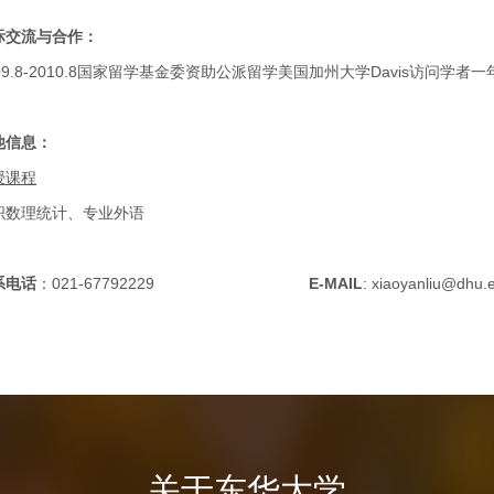
际交流与合作：
9.8-2010.8
国家留学基金委资助公派留学美国加州大学
Davis
访问学者一
他信息：
授课程
织数理统计、专业外语
系电话
：
021-67792229
E-MAIL
: xiaoyanliu@dhu.
关于东华大学