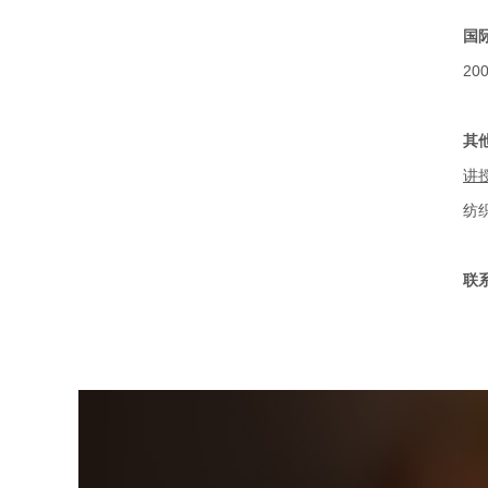
国
200
其
讲
纺
联