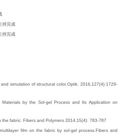
成
主持完成
主持完成
 and simulation of structural col
or.
Optik. 2016,127(4):1729-
aterials by the Sol-gel Process and Its Application on
 the fabric.
Fibers and Polymers 2014,15(4): 783-787
ultilayer film on the fabric by sol-gel process.
Fibers and