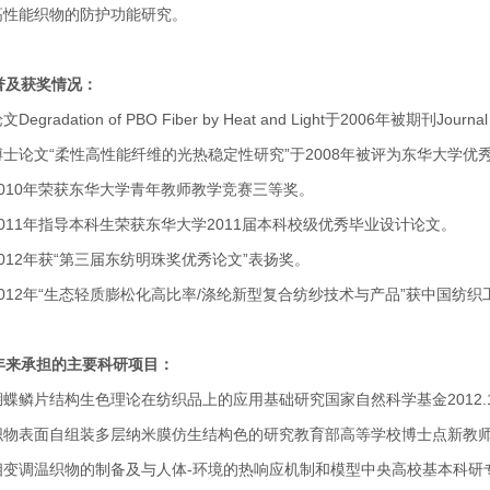
高性能织物的防护功能研究。
誉及获奖情况：
论文
Degradation of PBO Fiber by Heat and Light
于
2006
年被期刊
Journal
博士论文
“
柔性高性能纤维的光热稳定性研究
”
于
2008
年被评为东华大学优
010
年荣获东华大学青年教师教学竞赛三等奖。
011
年指导本科生荣获东华大学
2011
届本科校级优秀毕业设计论文。
012
年获
“
第三届东纺明珠奖优秀论文
”
表扬奖。
012
年
“
生态轻质膨松化高比率
/
涤纶新型复合纺纱技术与产品
”
获中国纺织
年来承担的主要科研项目：
蝴蝶鳞片结构生色理论在纺织品上的应用基础研究
国家自然科学基金
2012.
织物表面自组装多层纳米膜仿生结构色的研究
教育部高等学校博士点新教
相变调温织物的制备及与人体
-
环境的热响应机制和模型
中央高校基本科研