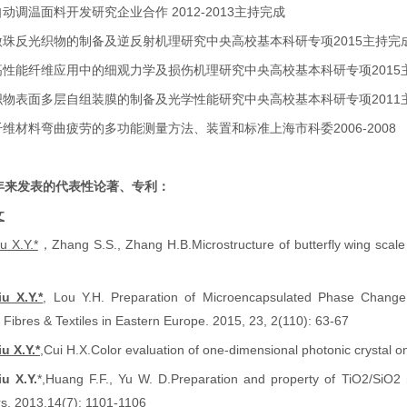
自动调温面料开发研究
企业合作
2012-2013
主持完成
微珠反光织物的制备及逆反射机理研究
中央高校基本科研专项
2015
主持完
高性能纤维应用中的细观力学及损伤机理研究
中央高校基本科研专项
2015
织物表面多层自组装膜的制备及光学性能研究
中央高校基本科研专项
2011
纤维材料弯曲疲劳的多功能测量方法、装置和标准
上海市科委
2006-2008
年来发表的代表性论著、专利：
文
iu X.Y.*
，
Zhang S.S., Zhang H.B.
Microstructure of butterfly wing scale
iu X.Y.*
, Lou Y.H.
Preparation of Microencapsulated Phase Change M
Fibres & Textiles in Eastern Europe. 2015, 23, 2(110): 63-67
iu X.Y.*
,Cui H.X.
Color evaluation of one-dimensional photonic crystal on
iu X.Y.
*,
Huang F.F., Yu W. D.
Preparation and property of TiO2/SiO2 m
rs
. 2013,14(
7
): 1101-1106