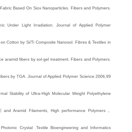
 Fabric
Based On Siox Nanoparticles. Fibers and Polymers.
c Under Light Irradiation. Journal of Applied Polymer
on Cotton by Si/Ti Composite Nanosol. Fibres & Textiles in
ce aramid fibers by sol-gel treatment
. Fibers and Polymers.
e fibers by TGA. Journal of Applied Polymer Science.2006,99
rmal Stability of Ultra-High Molecular Weight Polyethylene
E and Aramid Filaments, High performance Polymers
，
otonic Crystal .Textile Bioengineering and Informatics