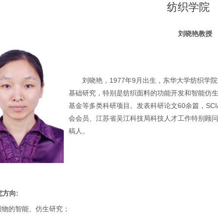
纺织学院
刘晓艳教授
刘晓艳，
1977
年
9
月出生，东华大学纺织学院
基础研究，特别是纺织面料的功能开发和智能仿
基金等多类科研项目。发表科研论文
60
余篇，
SCI
会会员、江苏省吴江科技局科技人才工作特别顾
稿
人。
究方向
:
织物的智能、仿生研究；