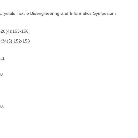
 Crystals Textile Bioengineering and Informatics Symposium
,28(4):153-156
3:34(5):152-158
4.1
10
0.