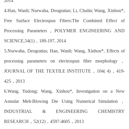
2014
4.
Han, Wanli; Nurwaha, Deogratias; Li, Chulin; Wang, Xinhou*,
Free Surface Electrospun Fibers:The Combined Effect of
Processing Parameters , POLYMER ENGINEERING AND
SCIENCE,54(1)
，
189-197, 2014
5.
Nurwaha, Deogratias; Han, Wanli; Wang, Xinhou*, Effects of
processing parameters on electrospun fiber morphology
，
JOURNAL OF THE TEXTILE INSTITUTE
，
104( 4)
，
419-
425
，
2013
6.
Wang, Yudong; Wang, Xinhou*, Investigation on a New
Annular Melt-Blowing Die Using Numerical Simulation
，
INDUSTRIAL & ENGINEERING CHEMISTRY
RESEARCH
，
52(12)
，
4597-4605
，
2013