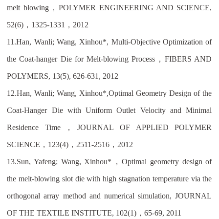
melt blowing
，
POLYMER ENGINEERING AND SCIENCE,
52(6)
，
1325-1331
，
2012
11.
Han, Wanli; Wang, Xinhou*, Multi-Objective Optimization of
the Coat-hanger Die for Melt-blowing Process
，
FIBERS AND
POLYMERS, 13(5), 626-631, 2012
12.
Han, Wanli; Wang, Xinhou*,Optimal Geometry Design of the
Coat-Hanger Die with Uniform Outlet Velocity and Minimal
Residence Time
，
JOURNAL OF APPLIED POLYMER
SCIENCE
，
123(4)
，
2511-2516
，
2012
13.
Sun, Yafeng; Wang, Xinhou*
，
Optimal geometry design of
the melt-blowing slot die with high stagnation temperature via the
orthogonal array method and numerical simulation, JOURNAL
OF THE TEXTILE INSTITUTE, 102(1)
，
65-69, 2011