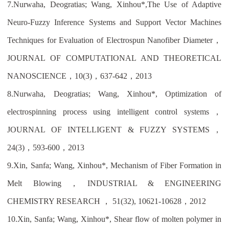
7.
Nurwaha, Deogratias; Wang, Xinhou*,The Use of Adaptive
Neuro-Fuzzy Inference Systems and Support Vector Machines
Techniques for Evaluation of Electrospun Nanofiber Diameter
，
JOURNAL OF COMPUTATIONAL AND THEORETICAL
NANOSCIENCE
，
10(3)
，
637-642
，
2013
8.
Nurwaha, Deogratias; Wang, Xinhou*, Optimization of
electrospinning process using intelligent control systems
，
JOURNAL OF INTELLIGENT & FUZZY SYSTEMS
，
24(3)
，
593-600
，
2013
9.
Xin, Sanfa; Wang, Xinhou*, Mechanism of Fiber Formation in
Melt Blowing
，
INDUSTRIAL & ENGINEERING
CHEMISTRY RESEARCH
，
51(32), 10621-10628
，
2012
10.
Xin, Sanfa; Wang, Xinhou*, Shear flow of molten polymer in