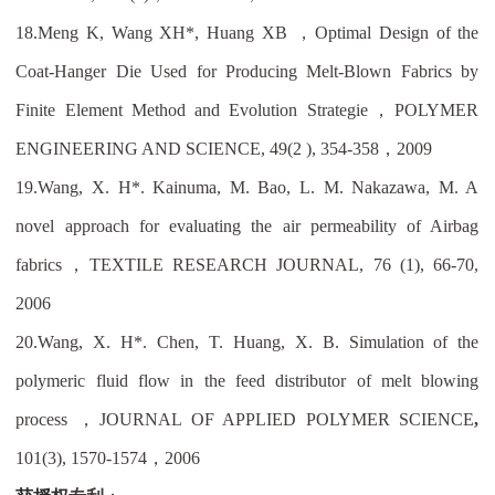
18.
Meng K, Wang XH*, Huang XB
，
Optimal Design of the
Coat-Hanger Die Used for Producing Melt-Blown Fabrics by
Finite Element Method and Evolution Strategie
，
POLYMER
ENGINEERING AND SCIENCE, 49(2 ), 354-358
，
2009
19.
Wang, X. H*. Kainuma, M. Bao, L. M. Nakazawa, M. A
novel approach for evaluating the air permeability of Airbag
fabrics
，
TEXTILE RESEARCH JOURNAL, 76
(1),
66-70,
2006
20.Wang, X. H*. Chen, T. Huang, X. B. Simulation of the
polymeric fluid flow in the feed distributor of melt blowing
process
，
JOURNAL OF APPLIED POLYMER SCIENCE
,
101(3), 1570-1574
，
2006