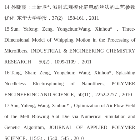
14.
孙晓霞；
王新厚
*,
溅射式规模化静电纺丝法的工艺参数
优化
,
东华大学学报，
37(2)
，
158-161
，
2011
15.
Sun, Yafeng; Zeng, Yongchun;Wang, Xinhou*
，
Three-
Dimensional Model of Whipping Motion in the Processing of
Microfibers, INDUSTRIAL & ENGINEERING CHEMISTRY
RESEARCH
，
50(2)
，
1099-1109
，
2011
16.
Tang, Shan; Zeng, Yongchun; Wang, Xinhou*, Splashing
Needleless Electrospinning of Nanofibers, POLYMER
ENGINEERING AND SCIENCE, 50(11)
，
2252-2257
，
2010
17.
Sun, Yafeng; Wang, Xinhou*
，
Optimization of Air Flow Field
of the Melt Blowing Slot Die via Numerical Simulation and
Genetic Algorithm, JOURNAL OF APPLIED POLYMER
SCIENCE, 115(3)
，
1540-1545
，
2010