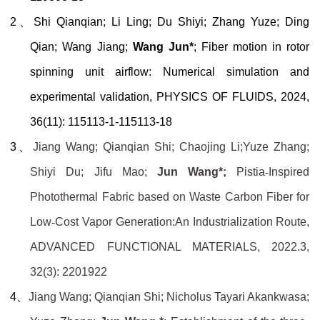
2、
Shi Qianqian; Li Ling; Du Shiyi; Zhang Yuze; Ding
Qian; Wang Jiang;
Wang Jun*
; Fiber motion in rotor
spinning unit airflow: Numerical simulation and
experimental validation, PHYSICS OF FLUIDS, 2024,
36(11): 115113-1-115113-18
3、
Jiang Wang; Qianqian Shi; Chaojing Li;Yuze Zhang;
Shiyi Du; Jifu Mao;
Jun Wang*;
Pistia
‐
Inspired
Photothermal Fabric based on Waste Carbon Fiber for
Low
‐
Cost Vapor Generation:An Industrialization Route,
ADVANCED FUNCTIONAL MATERIALS, 2022.3,
32(3): 2201922
4、
Jiang Wang; Qianqian Shi; Nicholus Tayari Akankwasa;