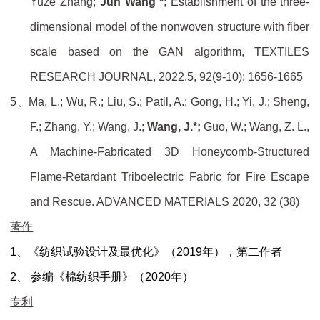
Yuze Zhang;
Jun Wang *
; Establishment of the three-
dimensional model of the nonwoven structure with fiber
scale based on the GAN algorithm, TEXTILES
RESEARCH JOURNAL, 2022.5, 92(9-10): 1656-1665
5、
Ma, L.; Wu, R.; Liu, S.; Patil, A.; Gong, H.; Yi, J.; Sheng,
F.; Zhang, Y.; Wang, J.;
Wang, J.*;
Guo, W.; Wang, Z. L.,
A Machine-Fabricated 3D Honeycomb-Structured
Flame-Retardant Triboelectric Fabric for Fire Escape
and Rescue. ADVANCED MATERIALS 2020, 32 (38)
著作
1、
《纺织试验设计及最优化》（
2019
年），第二作者
2、
参编《棉纺织手册》（
2020
年）
专利