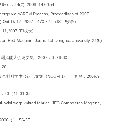
2), 2008: 149-154
 Energy via VARTM Process, Proceedings of 2007
CAFPM) Oct 15-17, 2007，470-472（ISTP收录）
007 (EI收录)
on RSJ Machine. Journal of DonghuaUniversity, 24(6),
大会论文集，2007，6: 28-30
28
料学术会议论文集（NCCM-14），宜昌，2006.9:
3（4）31-35
ti-axial warp knitted fabrics, JEC Composites Magzine,
6（1）56-57