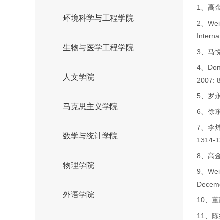
1、高金
环境科学与工程学院
2、Wei L
Intern
生物与医学工程学院
3、马
4、Dong
人文学院
2007: 
5、罗
马克思主义学院
6、徐东
7、李
数学与统计学院
1314-1
8、高
物理学院
9、Wei L
Deceme
外语学院
10、
11、陈