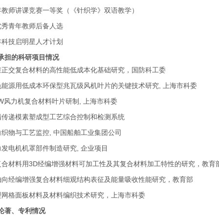
年教师讲课竞赛一等奖（《针织学》双语教学）
优秀青年教师后备人选
年科技启明星人才计划
承担的科研项目情况
维正交复合材料的高性能低成本化基础研究，国防科工委
色能源用低成本环保型兆瓦级风机叶片的关键技术研究, 上海市科委
MW风力机复合材料叶片研制, 上海市科委
脂传递模素塑成型工艺综合控制和检测系统
向织物与工艺监控, 中国船舶工业集团公司
力发电机机罩部件制造研究, 企业项目
复合材料用3D经编增强材料可加工性及其复合材料加工特性的研究，教育
轴向经编增强复合材料细观结构表征及能量吸收性能研究，教育部
型网格面板材料及材料编织技术研究，上海市科委
论著、专利情况