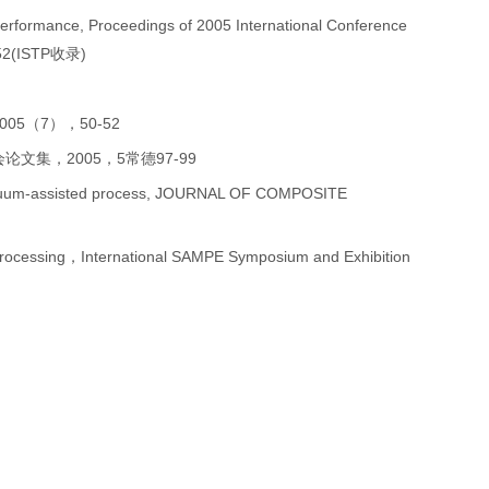
 performance, Proceedings of 2005 International Conference
-552(ISTP收录)
5（7），50-52
文集，2005，5常德97-99
e vacuum-assisted process, JOURNAL OF COMPOSITE
M processing，International SAMPE Symposium and Exhibition