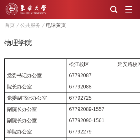
首页
公共服务
电话黄页
物理学院
松江校区
延安路校
党委书记办公室
67792087
院长办公室
67792088
党委副书记办公室
67792725
副院长办公室
67792089-1557
副院长办公室
67792090-1561
学院办公室
67792279