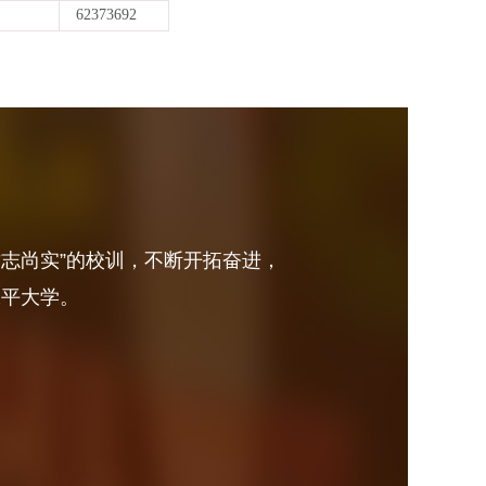
62373692
砺志尚实”的校训，不断开拓奋进，
水平大学。